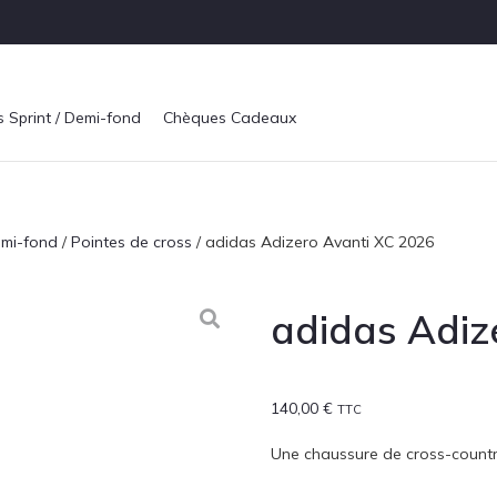
s Sprint / Demi-fond
Chèques Cadeaux
emi-fond
/
Pointes de cross
/ adidas Adizero Avanti XC 2026
adidas Adiz
140,00
€
TTC
Une chaussure de cross-country 